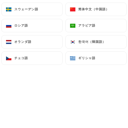
スウェーデン語
スウェーデン語
简体中文（中国語）
简体中文（中国語）
ロシア語
ロシア語
アラビア語
アラビア語
オランダ語
オランダ語
한국어（韓国語）
한국어（韓国語）
チェコ語
チェコ語
ギリシャ語
ギリシャ語