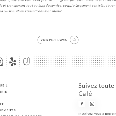
ndant, notre serveur a fait preuve d'un grand professionnalisme et a très bi
tois et transparent tout au long du service, ce qui a largement contribué à re
a cuisine. Nous reviendrons avec plaisir.
VOIR PLUS D’AVIS
Suivez toute 
UEIL
ERIE
Café
S
TE
NEMENTS
Inscrivez-vous à notre 