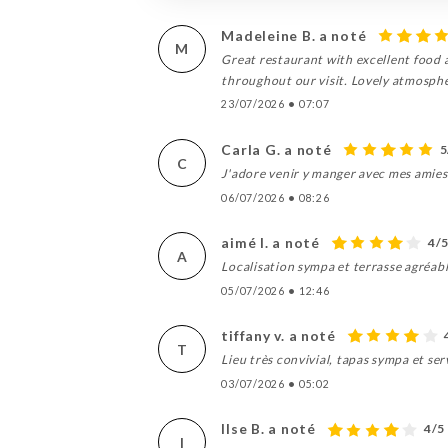
Madeleine B. a noté
M
Great restaurant with excellent food 
throughout our visit. Lovely atmosphe
23/07/2026
•
07:07
Carla G. a noté
5
C
J'adore venir y manger avec mes amies o
06/07/2026
•
08:26
aimé I. a noté
4/
A
Localisation sympa et terrasse agréabl
05/07/2026
•
12:46
tiffany v. a noté
T
Lieu très convivial, tapas sympa et s
03/07/2026
•
05:02
Ilse B. a noté
4/5
I