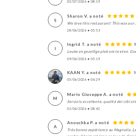
02/07/2026
•
08:19
Sharon V. a noté
S
We love this restaurant! This was our 
28/06/2026
•
05:53
Ingrid T. a noté
I
Leuke en gezellige plek om te eten. Go
09/06/2026
•
05:19
KAAN Y. a noté
5
05/06/2026
•
06:29
Mario Giuseppe A. a noté
M
Servizio eccellente, qualità dei cibi o
01/06/2026
•
08:42
Anouchka P. a noté
A
Très bonne expérience au Magnolia. Les 