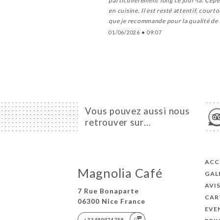
particulièrement long ce jour-là. Cepe
en cuisine. Il est resté attentif, cour
que je recommande pour la qualité de s
01/06/2026
•
09:07
Vous pouvez aussi nous
retrouver sur…
ACC
Magnolia Café
GAL
AVI
7 Rue Bonaparte
CAR
06300 Nice France
EVE
+33489974758