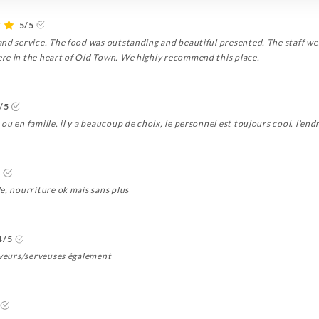
5/5
and service. The food was outstanding and beautiful presented. The staff we
re in the heart of Old Town. We highly recommend this place.
/5
u en famille, il y a beaucoup de choix, le personnel est toujours cool, l'endr
5
e, nourriture ok mais sans plus
4/5
erveurs/serveuses également