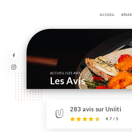
ACCUEIL
RÉSE
/
ACCUEIL
LES AVIS
Les Avis
283 avis sur Uniiti
4.7 / 5