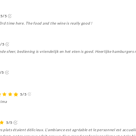
5/5
3rd time here. The food and the wine is really good !
5/5
ede sfeer, bediening is vriendelijk en het eten is goed. Heerlijke hamburgers
/5
5/5
ttima
5/5
plats étaient délicieux. L'ambiance est agréable et le personnel est accueill