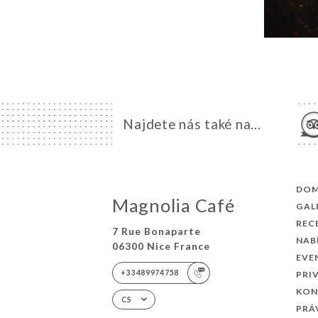
Najdete nás také na...
DO
Magnolia Café
GAL
REC
7 Rue Bonaparte
NAB
06300 Nice France
EVE
+33489974758
PRI
KON
CS
PRÁ