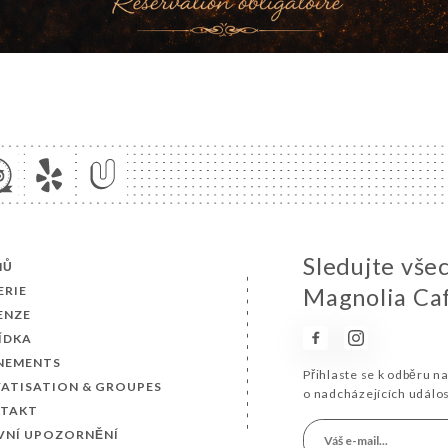
Sledujte vše
MŮ
ERIE
Magnolia Ca
ENZE
ÍDKA
NEMENTS
Přihlaste se k odběru n
VATISATION & GROUPES
o nadcházejících událo
TAKT
VNÍ UPOZORNĚNÍ