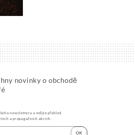
chny novinky o obchodě
fé
ašeho newsletteru a mějte přehled
stech a propagačních akcích.
OK